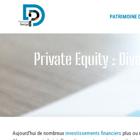
PATRIMOINE 
P
atrimoine Design
Gestion de Patrimoine Lyon
Private Equity : Div
Aujourd’hui de nombreux
investissements financiers
plus ou 