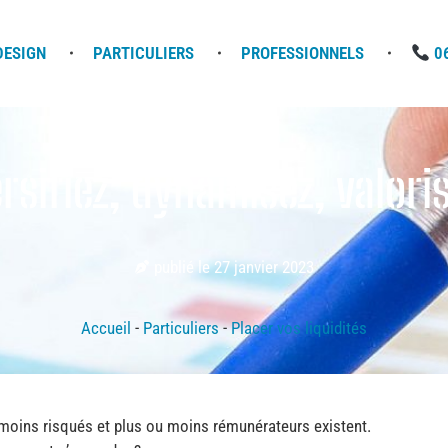
DESIGN
PARTICULIERS
PROFESSIONNELS
06
ersifiez, dynamisez, valor
publié le
27 janvier 2023
Accueil
-
Particuliers
-
Placer vos liquidités
moins risqués et plus ou moins rémunérateurs existent.