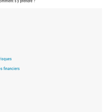
 comment s’y prendre ?
risques
és financiers