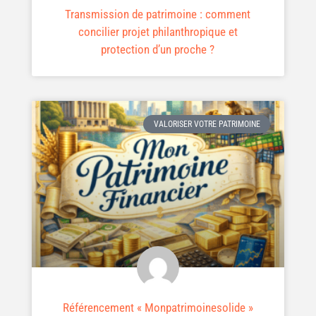
Transmission de patrimoine : comment
concilier projet philanthropique et
protection d’un proche ?
VALORISER VOTRE PATRIMOINE
Référencement « Monpatrimoinesolide »