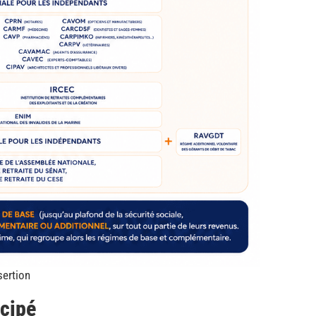
nsertion
icipé