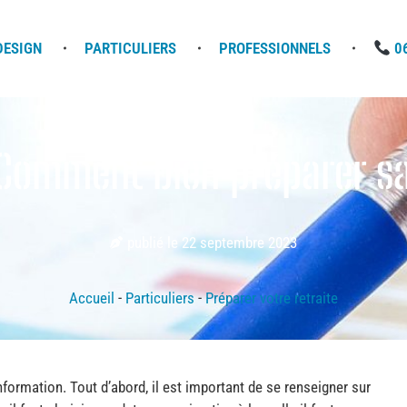
DESIGN
PARTICULIERS
PROFESSIONNELS
06
 Comment bien préparer sa
publié le
22 septembre 2023
Accueil
-
Particuliers
-
Préparer votre retraite
formation. Tout d’abord, il est important de se renseigner sur