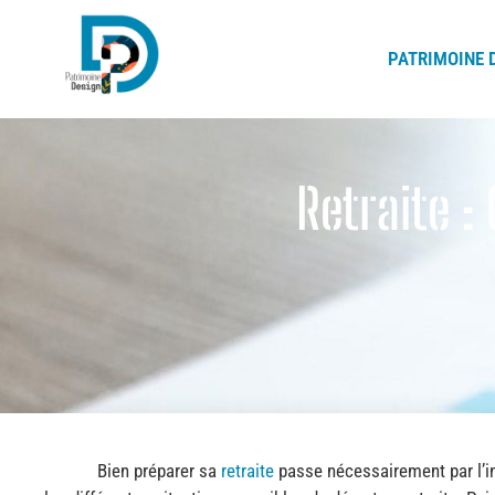
PATRIMOINE 
P
atrimoine Design
Gestion de Patrimoine Lyon
Retraite :
Bien préparer sa
retraite
passe nécessairement par l’in