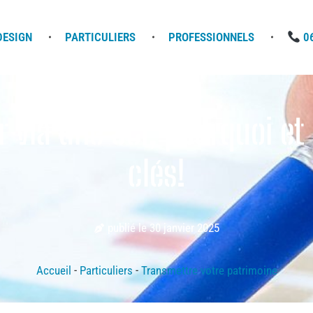
DESIGN
PARTICULIERS
PROFESSIONNELS
06
er via une SCI, pourquoi e
clés!
publié le
30 janvier 2025
Accueil
-
Particuliers
-
Transmettre votre patrimoine