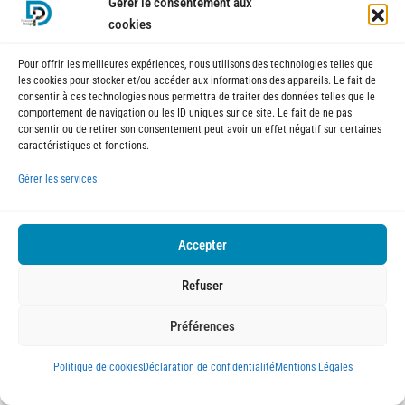
Gérer le consentement aux
cookies
Pour offrir les meilleures expériences, nous utilisons des technologies telles que
les cookies pour stocker et/ou accéder aux informations des appareils. Le fait de
consentir à ces technologies nous permettra de traiter des données telles que le
comportement de navigation ou les ID uniques sur ce site. Le fait de ne pas
consentir ou de retirer son consentement peut avoir un effet négatif sur certaines
caractéristiques et fonctions.
Gérer les services
Transmission et pérennisation
Accepter
du patrimoine
Refuser
Structuration sociétaire
Préférences
Holding, société de gestion de droits, ou
SCI
permettent :
Politique de cookies
Déclaration de confidentialité
Mentions Légales
une gestion centralisée,
une transmission optimisée,